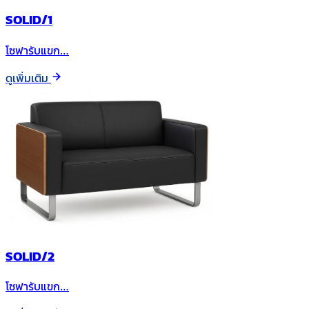
SOLID/1
โซฟารับแขก…
ดูเพิ่มเติม
SOLID/2
โซฟารับแขก…