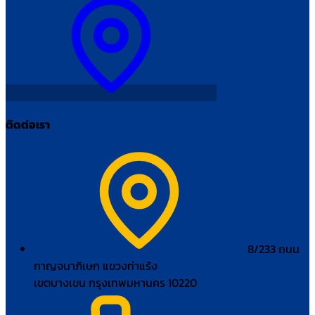
ติดต่อเรา
8/233 ถนน
กาญจนาภิเษก แขวงท่าแร้ง
เขตบางเขน กรุงเทพมหานคร 10220