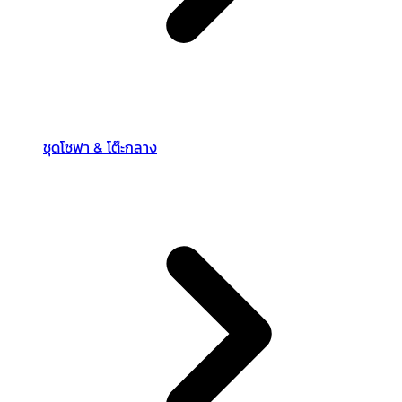
ชุดโซฟา & โต๊ะกลาง