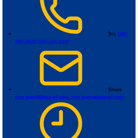
โทร.
097-
999-2028
,
084-224-2419
Email:
chor.siam88@gmail.com
,
chor.siam@hotmail.com