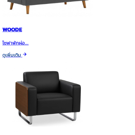
WOODE
โซฟาพักผ่อ…
ดูเพิ่มเติม