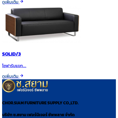
ดูเพิ่มเติม
SOLID/3
โซฟารับแขก…
ดูเพิ่มเติม
CHOR.SIAM FURNITURE SUPPLY CO.,LTD.
บริษัท ช.สยาม เฟอร์นิเจอร์ ซัพพลาย จำกัด