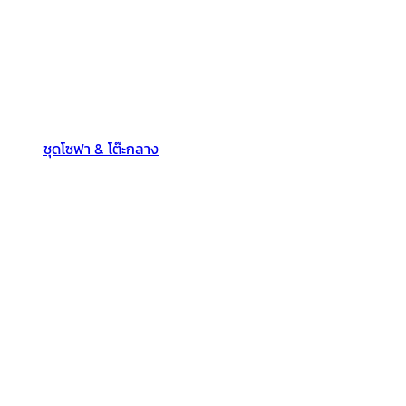
ชุดโซฟา & โต๊ะกลาง