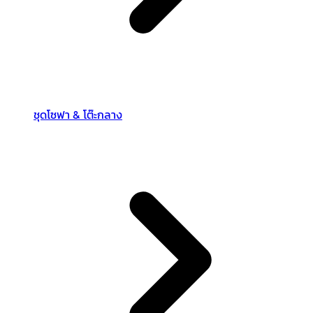
ชุดโซฟา & โต๊ะกลาง