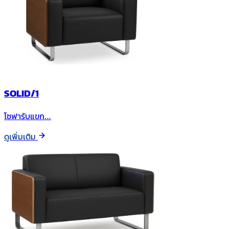
SOLID/1
โซฟารับแขก…
ดูเพิ่มเติม