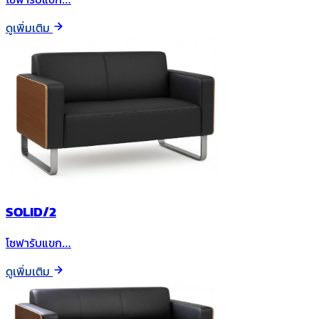
ดูเพิ่มเติม
SOLID/2
โซฟารับแขก…
ดูเพิ่มเติม