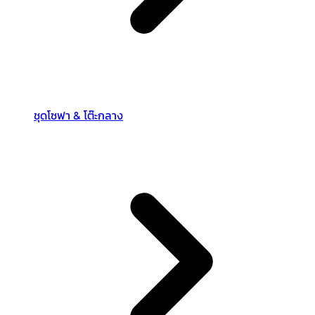
ชุดโซฟา & โต๊ะกลาง