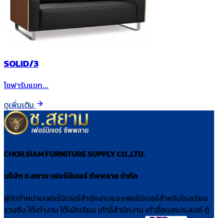
SOLID/3
โซฟารับแขก…
ดูเพิ่มเติม
CHOR.SIAM FURNITURE SUPPLY CO.,LTD.
บริษัท ช.สยาม เฟอร์นิเจอร์ ซัพพลาย จำกัด
ผู้จัดจำหน่ายเฟอร์นิเจอร์สำนักงานและเฟอร์นิเจอร์สำหรับโรงเรียน
รวมถึง โต๊ะทำงาน โต๊ะนักเรียน เก้าอี้สำนักงาน เก้าอี้อเนกประสงค์ ตู้