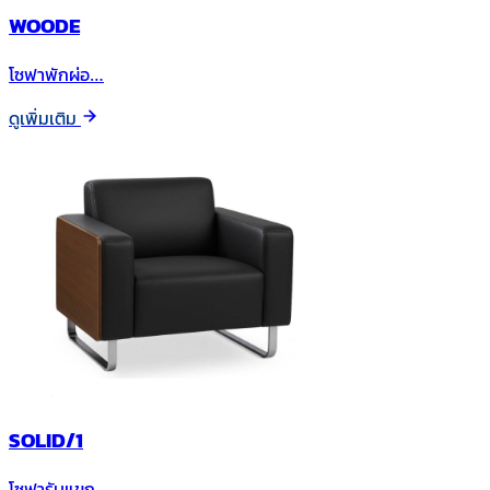
WOODE
โซฟาพักผ่อ…
ดูเพิ่มเติม
SOLID/1
โซฟารับแขก…